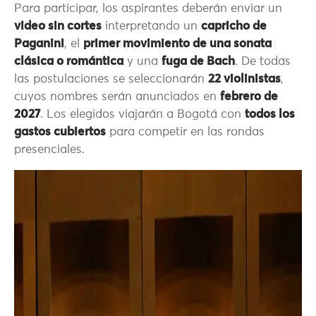
Para participar, los aspirantes deberán enviar un
video sin cortes
interpretando un
capricho de
Paganini
, el
primer movimiento de una sonata
clásica o romántica
y una
fuga de Bach
. De todas
las postulaciones se seleccionarán
22 violinistas
,
cuyos nombres serán anunciados en
febrero de
2027
. Los elegidos viajarán a Bogotá con
todos los
gastos cubiertos
para competir en las rondas
presenciales.