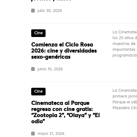
julio 30, 2026
La Cinemate
Cine
los 25 años d
muestras de
Comienza el Ciclo Rosa
importantes 
2026: cine y diversidades
programaci
sexo-genéricas
junio 10, 2026
La Cinematec
Cine
primera jorn
Parque el sá
Cinemateca al Parque
Plazoleta Cit
regresa con cine gratis:
“Zootopia 2”, “Olaya” y “El
odio”
mayo 21, 2026