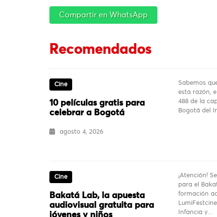
Compartir en WhatsApp
Recomendados
Sabemos que 
Cine
esta razón, 
488 de la ca
10 películas gratis para
Bogotá del In
celebrar a Bogotá
agosto 4, 2026
¡Atención! Se
Cine
para el Baka
formación ac
Bakatá Lab, la apuesta
LumiFestcine,
audiovisual gratuita para
Infancia y…
jóvenes y niños