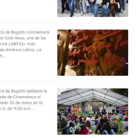
ca de Bogotá conmemora
el Ciclo Rosa, una de las
 cine LGBTIQ+ más
de América Latina. La
ón…
a de Bogotá realizará la
ada de Cinemateca al
bado 30 de mayo en la
y U, de 11:00 a.m.…