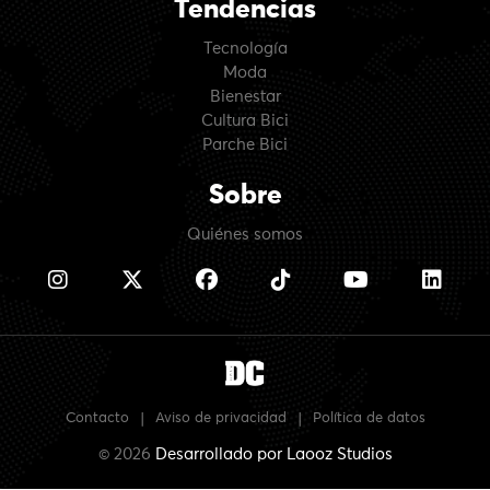
Tendencias
Tecnología
Moda
Bienestar
Cultura Bici
Parche Bici
Sobre
Quiénes somos
Contacto
|
Aviso de privacidad
|
Política de datos
© 2026
Desarrollado por
Laooz Studios