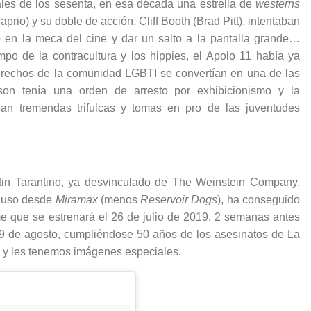
les de los sesenta, en esa década una estrella de
westerns
rio) y su doble de acción, Cliff Booth (Brad Pitt), intentaban
en la meca del cine y dar un salto a la pantalla grande…
mpo de la contracultura y los hippies, el Apolo 11 había ya
derechos de la comunidad LGBTI se convertían en una de las
son tenía una orden de arresto por exhibicionismo y la
n tremendas trifulcas y tomas en pro de las juventudes
in Tarantino, ya desvinculado de The Weinstein Company,
cluso desde
Miramax
(menos
Reservoir Dogs
), ha conseguido
lme que se estrenará el 26 de julio de 2019, 2 semanas antes
l 9 de agosto, cumpliéndose 50 años de los asesinatos de La
do y les tenemos imágenes especiales.