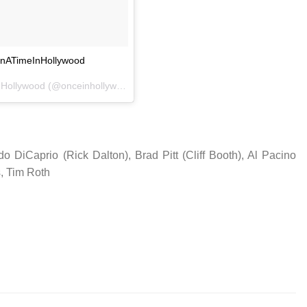
onATimeInHollywood
 Hollywood
(@onceinhollywood) el
6 Ago, 2018 a las 9:30 PDT
 DiCaprio (Rick Dalton), Brad Pitt (Cliff Booth), Al Pacino
, Tim Roth