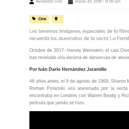
RevistaDC.com
marzo 20, 2018 | 12:00 am
Cine
Les tenemos imágenes especiales de la film
recuerda los asesinatos de la secta La Famil
Octubre de 2017: Harvey Weinstein, el casi D
han revelado una docena de denuncias de abusos
Por Iván Darío Hernández Jaramillo
48 años antes, el 9 de agosto de 1969, Sharon 
Roman Polanski, era asesinada por la secta
encontraba en Londres con Warren Beatty y Ric
película que jamás se hizo.