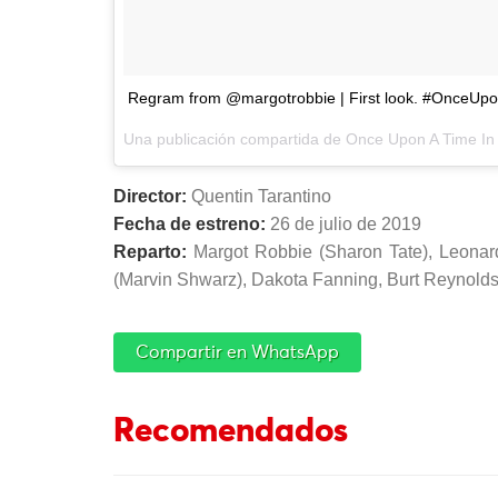
Regram from @margotrobbie | First look. #OnceUp
Una publicación compartida de
Once Upon A Time In
Director:
Quentin Tarantino
Fecha de estreno:
26 de julio de 2019
Reparto:
Margot Robbie (Sharon Tate), Leonardo
(Marvin Shwarz), Dakota Fanning, Burt Reynolds
Compartir en WhatsApp
Recomendados