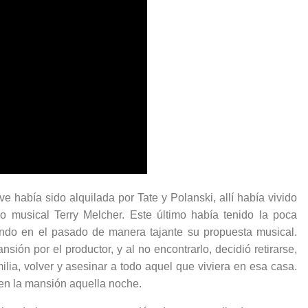
 había sido alquilada por Tate y Polanski, allí había vivido
 musical Terry Melcher. Este último había tenido la poca
ndo en el pasado de manera tajante su propuesta musical.
sión por el productor, y al no encontrarlo, decidió retirarse,
lia, volver y asesinar a todo aquel que viviera en esa casa.
 en la mansión aquella noche.