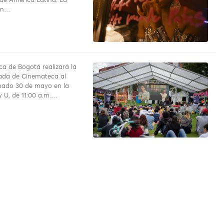
de América Latina. La
ón…
a de Bogotá realizará la
ada de Cinemateca al
bado 30 de mayo en la
y U, de 11:00 a.m.…