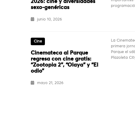
importantes 
2026: cine y diversidades
programaci
sexo-genéricas
junio 10, 2026
La Cinematec
Cine
primera jorn
Parque el sá
Cinemateca al Parque
Plazoleta Cit
regresa con cine gratis:
“Zootopia 2”, “Olaya” y “El
odio”
mayo 21, 2026