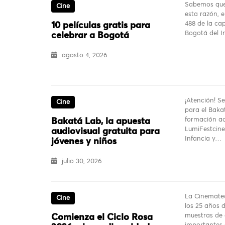
Sabemos que 
Cine
esta razón, 
488 de la ca
10 películas gratis para
Bogotá del In
celebrar a Bogotá
agosto 4, 2026
¡Atención! Se
Cine
para el Baka
formación ac
Bakatá Lab, la apuesta
LumiFestcine,
audiovisual gratuita para
Infancia y…
jóvenes y niños
julio 30, 2026
La Cinemate
Cine
los 25 años d
muestras de
Comienza el Ciclo Rosa