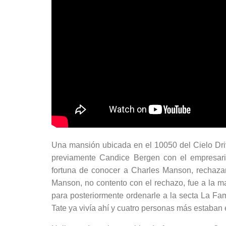
Una mansión ubicada en el 10050 del Cielo Drive
previamente Candice Bergen con el empresario
fortuna de conocer a Charles Manson, rechaza
Manson, no contento con el rechazo, fue a la man
para posteriormente ordenarle a la secta La Fami
Tate ya vivía ahí y cuatro personas más estaban