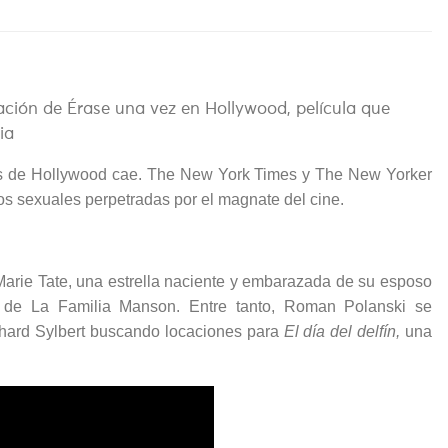
ación de Érase una vez en Hollywood, película que
ia
ios de Hollywood cae. The New York Times y The New Yorker
 sexuales perpetradas por el magnate del cine.
Marie Tate, una estrella naciente y embarazada de su esposo
 de La Familia Manson. Entre tanto, Roman Polanski se
hard Sylbert buscando locaciones para
El día del delfín,
una