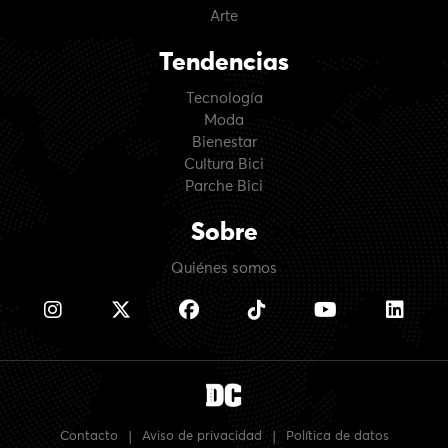
Arte
Tendencias
Tecnología
Moda
Bienestar
Cultura Bici
Parche Bici
Sobre
Quiénes somos
Contacto
|
Aviso de privacidad
|
Política de datos