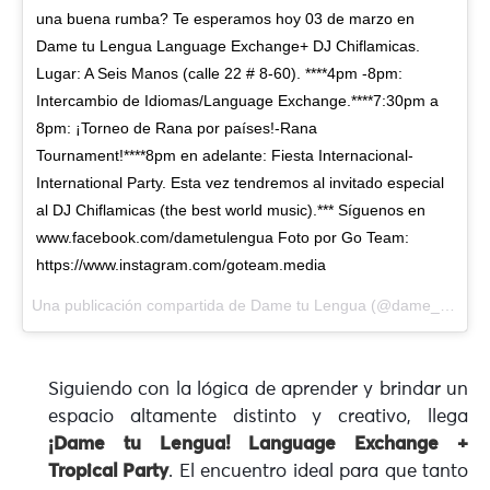
una buena rumba? Te esperamos hoy 03 de marzo en
Dame tu Lengua Language Exchange+ DJ Chiflamicas.
Lugar: A Seis Manos (calle 22 # 8-60). ****4pm -8pm:
Intercambio de Idiomas/Language Exchange.****7:30pm a
8pm: ¡Torneo de Rana por países!-Rana
Tournament!****8pm en adelante: Fiesta Internacional-
International Party. Esta vez tendremos al invitado especial
al DJ Chiflamicas (the best world music).*** Síguenos en
www.facebook.com/dametulengua Foto por Go Team:
https://www.instagram.com/goteam.media
Una publicación compartida de
Dame tu Lengua
(@dame_tu_lengua) el
Siguiendo con la lógica de aprender y brindar un
espacio altamente distinto y creativo, llega
¡Dame tu Lengua! Language Exchange +
Tropical Party
. El encuentro ideal para que tanto