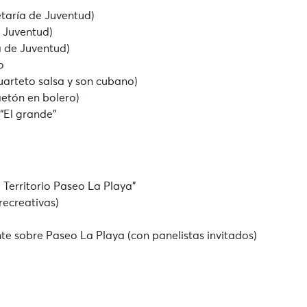
etaría de Juventud)
e Juventud)
a de Juventud)
o
cuarteto salsa y son cubano)
aetón en bolero)
 “El grande”
a Territorio Paseo La Playa”
 recreativas)
nte sobre Paseo La Playa (con panelistas invitados)