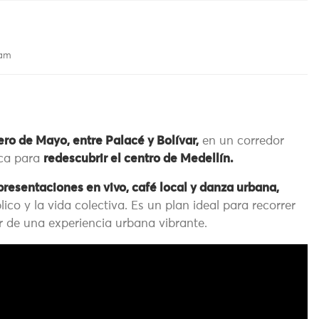
 am
ro de Mayo, entre Palacé y Bolívar,
en un corredor
ica para
redescubrir el centro de Medellín.
resentaciones en vivo, café local y danza urbana,
co y la vida colectiva. Es un plan ideal para recorrer
r de una experiencia urbana vibrante.