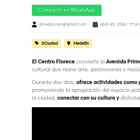
Compartir en WhatsApp
dcredaccion@gmail.com
abril 30, 2026 | 11:14
DCiudad
Medellín
El Centro Florece
convierte la
Avenida Prime
cultural que reúne arte, gastronomía y mús
Durante dos días,
ofrece actividades como p
promoviendo la apropiación del espacio públi
la ciudad,
conectar con su cultura y
disfruta