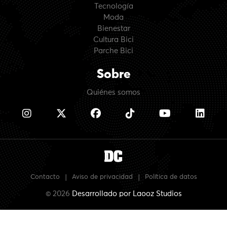
Tecnología
Moda
Bienestar
Cultura Bici
Parche Bici
Sobre
Quiénes somos
Contacto
|
Aviso de privacidad
|
Política de datos
© 2026
Desarrollado por
Laooz Studios