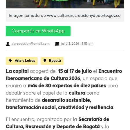
Imagen tomada de www.culturarecreacionydeporte.gov.co
Compartir en WhatsApp
dcredaccion@gmail.com
julio 3, 2026 | 3:53 pm
Arte y Letras
Bogotá
La capital
acogerá del
15 al 17 de julio
el
Encuentro
Iberoamericano de Cultura 2026
, un espacio que
reunirá a
más de 30 expertos de diez países
para
debatir sobre el papel de la
cultura
como
herramienta de
desarrollo sostenible,
transformación social, creatividad y resiliencia
.
El encuentro, organizado por la
Secretaría de
Cultura, Recreación y Deporte de Bogotá
y la