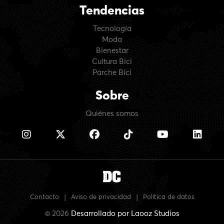
Tendencias
Tecnología
Moda
Bienestar
Cultura Bici
Parche Bici
Sobre
Quiénes somos
Contacto
|
Aviso de privacidad
|
Política de datos
© 2026
Desarrollado por
Laooz Studios