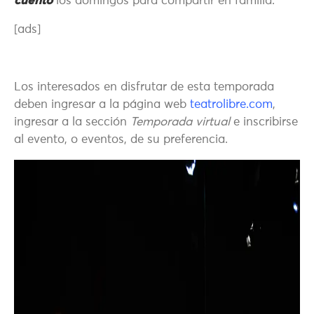
cuento
los domingos para compartir en familia.
[ads]
Los interesados en disfrutar de esta temporada
deben ingresar a la página web
teatrolibre.com
,
ingresar a la sección
Temporada virtual
e inscribirse
al evento, o eventos, de su preferencia.