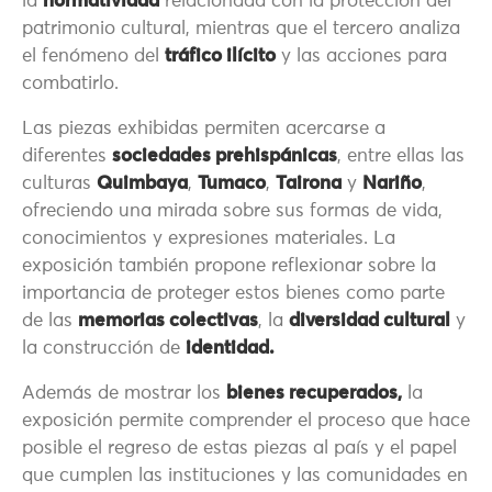
la
normatividad
relacionada con la protección del
patrimonio cultural, mientras que el tercero analiza
el fenómeno del
tráfico ilícito
y las acciones para
combatirlo.
Las piezas exhibidas permiten acercarse a
diferentes
sociedades prehispánicas
, entre ellas las
culturas
Quimbaya
,
Tumaco
,
Tairona
y
Nariño
,
ofreciendo una mirada sobre sus formas de vida,
conocimientos y expresiones materiales. La
exposición también propone reflexionar sobre la
importancia de proteger estos bienes como parte
de las
memorias colectivas
, la
diversidad cultural
y
la construcción de
identidad.
Además de mostrar los
bienes recuperados,
la
exposición permite comprender el proceso que hace
posible el regreso de estas piezas al país y el papel
que cumplen las instituciones y las comunidades en