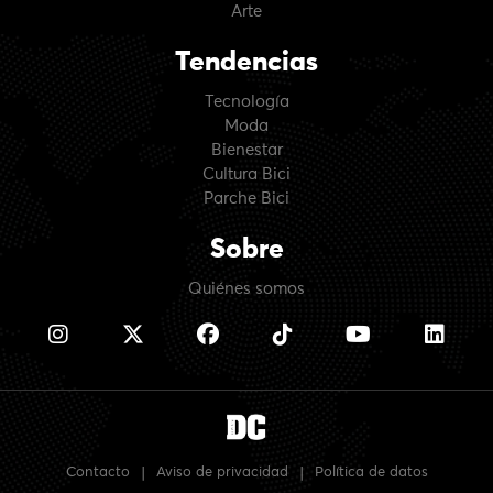
Arte
Tendencias
Tecnología
Moda
Bienestar
Cultura Bici
Parche Bici
Sobre
Quiénes somos
Contacto
|
Aviso de privacidad
|
Política de datos