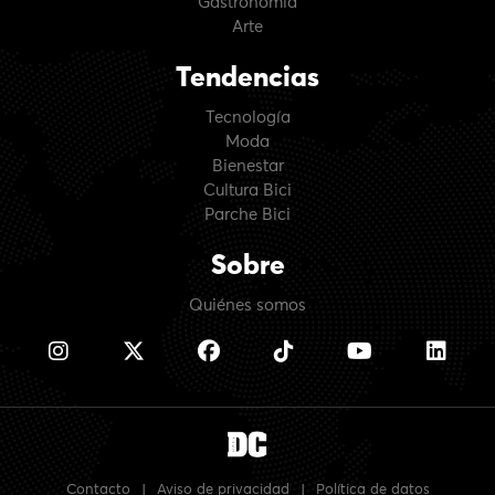
Gastronomía
Arte
Tendencias
Tecnología
Moda
Bienestar
Cultura Bici
Parche Bici
Sobre
Quiénes somos
Contacto
|
Aviso de privacidad
|
Política de datos