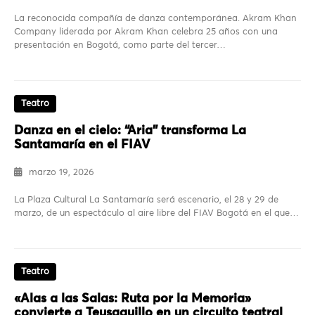
La reconocida compañía de danza contemporánea. Akram Khan
Company liderada por Akram Khan celebra 25 años con una
presentación en Bogotá, como parte del tercer…
Teatro
Danza en el cielo: “Aria” transforma La
Santamaría en el FIAV
marzo 19, 2026
La Plaza Cultural La Santamaría será escenario, el 28 y 29 de
marzo, de un espectáculo al aire libre del FIAV Bogotá en el que…
Teatro
«Alas a las Salas: Ruta por la Memoria»
convierte a Teusaquillo en un circuito teatral