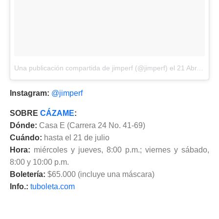
Una publicación compartida de jimperf (@jimperf)
el
21 Abr, 2018 a las 7:32 PDT
Instagram:
@jimperf
SOBRE
CÁZAME
:
Dónde:
Casa E (Carrera 24 No. 41-69)
Cuándo:
hasta el 21 de julio
Hora:
miércoles y jueves, 8:00 p.m.; viernes y sábado,
8:00 y 10:00 p.m.
Boletería:
$65.000 (incluye una máscara)
Info.:
tuboleta.com