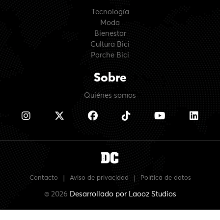
Tecnología
Moda
Bienestar
Cultura Bici
Parche Bici
Sobre
Quiénes somos
Contacto
|
Aviso de privacidad
|
Política de datos
© 2026
Desarrollado por
Laooz Studios