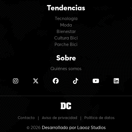
Tendencias
Tecnología
Moda
Bienestar
Cultura Bici
Parche Bici
Sobre
Quiénes somos
Contacto
|
Aviso de privacidad
|
Política de datos
© 2026
Desarrollado por
Laooz Studios