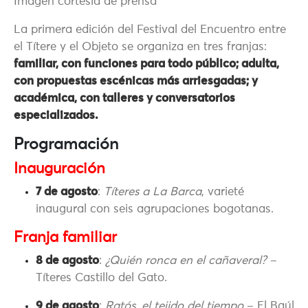
Imagen cortesía de prensa
La primera edición del Festival del Encuentro entre
el Títere y el Objeto se organiza en tres franjas:
familiar, con funciones para todo público; adulta,
con propuestas escénicas más arriesgadas; y
académica, con talleres y conversatorios
especializados.
Programación
Inauguración
7 de agosto
:
Títeres a La Barca
, varieté
inaugural con seis agrupaciones bogotanas.
Franja familiar
8 de agosto
:
¿Quién ronca en el cañaveral?
–
Títeres Castillo del Gato.
9 de agosto
:
Ratós, el tejido del tiempo
– El Baúl