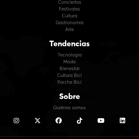
Conciertos
Festivales
Cultura
Gastronomía
Arte
Tendencias
Tecnología
Moda
Bienestar
Cultura Bici
Parche Bici
Sobre
Quiénes somos