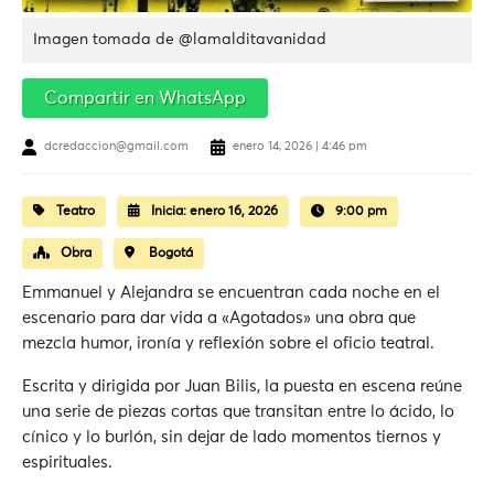
Imagen tomada de @lamalditavanidad
Compartir en WhatsApp
dcredaccion@gmail.com
enero 14, 2026 | 4:46 pm
Teatro
Inicia:
enero 16, 2026
9:00 pm
Obra
Bogotá
Emmanuel y Alejandra se encuentran cada noche en el
escenario para dar vida a «Agotados» una obra que
mezcla humor, ironía y reflexión sobre el oficio teatral.
Escrita y dirigida por Juan Bilis, la puesta en escena reúne
una serie de piezas cortas que transitan entre lo ácido, lo
cínico y lo burlón, sin dejar de lado momentos tiernos y
espirituales.