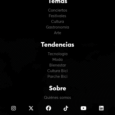
Temas
Conciertos
Festivales
Cultura
Gastronomía
Arte
Tendencias
Tecnología
Moda
Bienestar
Cultura Bici
Parche Bici
Sobre
Quiénes somos