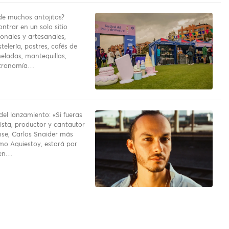
e muchos antojitos?
ntrar en un solo sitio
onales y artesanales,
telería, postres, cafés de
eladas, mantequillas,
stronomía…
del lanzamiento: «Si fueras
rrista, productor y cantautor
se, Carlos Snaider más
o Aquiestoy, estará por
 en…