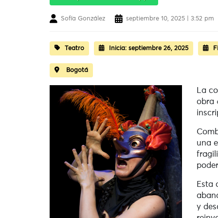
Sofía González
septiembre 10, 2025 | 3:52 pm
Teatro
Inicia:
septiembre 26, 2025
F
Bogotá
La co
obra 
inscr
Combi
una e
fragil
poder
Esta 
aband
y des