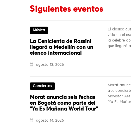
Siguientes eventos
El clásico c
Música
vida en el es
la célebre ó
La Cenicienta de Rossini
que llegará 
llegará a Medellín con un
elenco internacional
agosto 13, 2026
Morat anunci
Conciertos
tres conciert
Movistar Are
Morat anuncia seis fechas
“Ya Es Mañan
en Bogotá como parte del
“Ya Es Mañana World Tour”
agosto 14, 2026