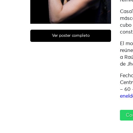
reinv
CasaT
másca
cubo 
const
Ver poster completo
El mo
reúne
a Raú
de Jh
Fecha
Centr
– 60 
eneld
Co