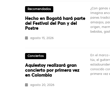
¿Con ganas d
Recomendados
Imagina enco
panes tradici
Hecho en Bogotá hará parte
amasijos, pas
del Festival del Pan y del
origen, merm
Postre
bebidas, ga
agosto 15, 2026
En el marco 
Conciertos
tú», el guita
estadouniden
Aquiestoy realizará gran
conocido com
concierto por primera vez
primera vez
en Colombia
agosto 20, 2026