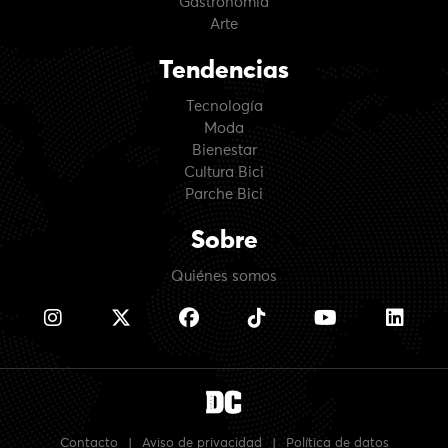
Gastronomía
Arte
Tendencias
Tecnología
Moda
Bienestar
Cultura Bici
Parche Bici
Sobre
Quiénes somos
Contacto
|
Aviso de privacidad
|
Política de datos