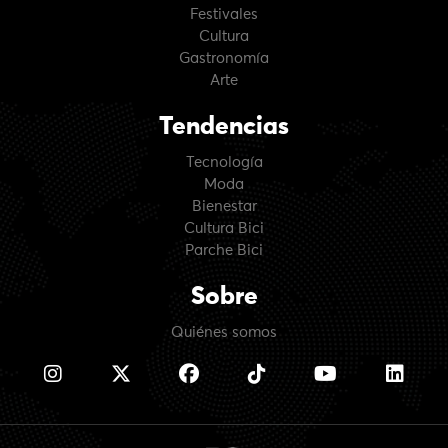
Festivales
Cultura
Gastronomía
Arte
Tendencias
Tecnología
Moda
Bienestar
Cultura Bici
Parche Bici
Sobre
Quiénes somos