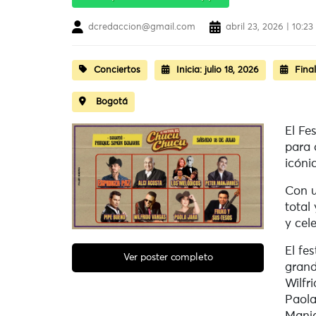
dcredaccion@gmail.com
abril 23, 2026 | 10:2
Conciertos
Inicia:
julio 18, 2026
Final
Bogotá
El Fe
para 
icóni
Con u
total
y cele
El fe
Ver poster completo
grand
Wilfr
Paola