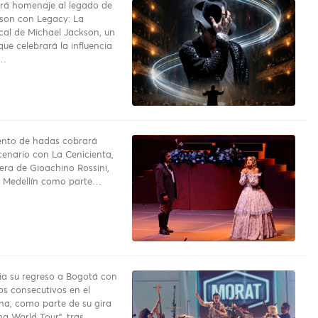
rá homenaje al legado de
son con Legacy: La
ical de Michael Jackson, un
ue celebrará la influencia
o…
uento de hadas cobrará
cenario con La Cenicienta,
pera de Gioachino Rossini,
a Medellín como parte…
a su regreso a Bogotá con
os consecutivos en el
na, como parte de su gira
a World Tour”, tras…