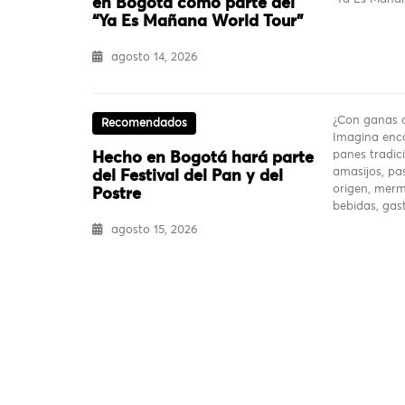
en Bogotá como parte del
“Ya Es Mañana World Tour”
agosto 14, 2026
¿Con ganas d
Recomendados
Imagina enco
panes tradici
Hecho en Bogotá hará parte
amasijos, pas
del Festival del Pan y del
origen, merm
Postre
bebidas, ga
agosto 15, 2026