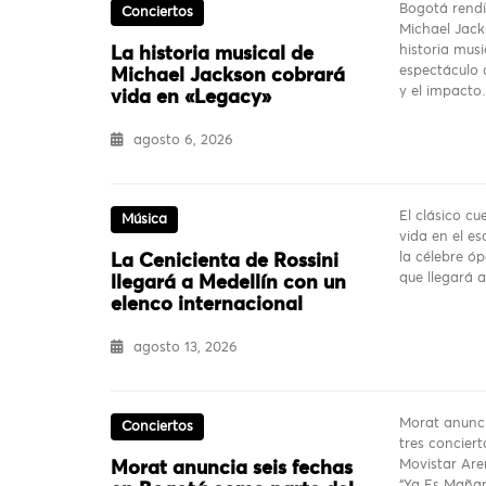
Bogotá rendi
Conciertos
Michael Jack
historia mus
La historia musical de
espectáculo q
Michael Jackson cobrará
y el impact
vida en «Legacy»
agosto 6, 2026
El clásico c
Música
vida en el es
la célebre ó
La Cenicienta de Rossini
que llegará 
llegará a Medellín con un
elenco internacional
agosto 13, 2026
Morat anunci
Conciertos
tres conciert
Movistar Are
Morat anuncia seis fechas
“Ya Es Mañan