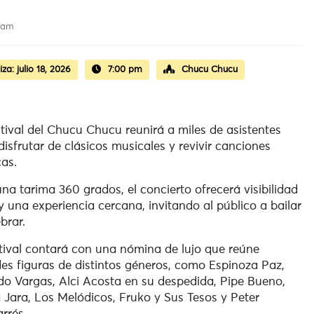
3 am
iza:
julio 18, 2026
7:00 pm
Chucu Chucu
stival del Chucu Chucu reunirá a miles de asistentes
disfrutar de clásicos musicales y revivir canciones
cas.
na tarima 360 grados, el concierto ofrecerá visibilidad
 y una experiencia cercana, invitando al público a bailar
brar.
stival contará con una nómina de lujo que reúne
es figuras de distintos géneros, como
Espinoza Paz
,
ido Vargas
,
Alci Acosta
en su despedida,
Pipe Bueno
,
 Jara
,
Los Melódicos
,
Fruko y Sus Tesos
y
Peter