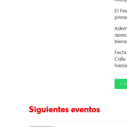
Manja
El Fe
prime
Ademá
apoyo
biene
Fecha
Calle
hasta
Co
Siguientes eventos