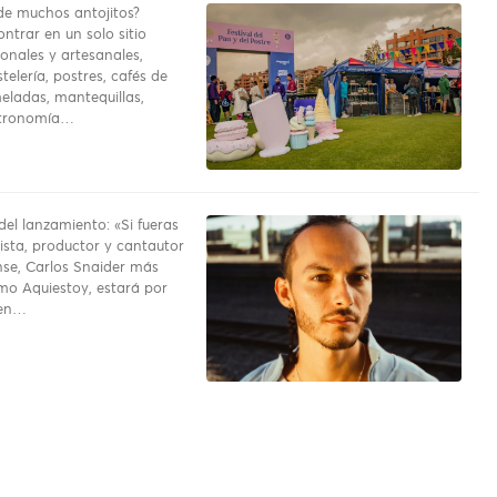
e muchos antojitos?
ntrar en un solo sitio
onales y artesanales,
telería, postres, cafés de
eladas, mantequillas,
stronomía…
del lanzamiento: «Si fueras
rrista, productor y cantautor
se, Carlos Snaider más
o Aquiestoy, estará por
 en…