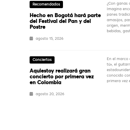
¿Con ganas d
Recomendados
Imagina enco
panes tradici
Hecho en Bogotá hará parte
amasijos, pas
del Festival del Pan y del
origen, merm
Postre
bebidas, ga
agosto 15, 2026
En el marco 
Conciertos
tú», el guita
estadouniden
Aquiestoy realizará gran
conocido com
concierto por primera vez
primera vez
en Colombia
agosto 20, 2026