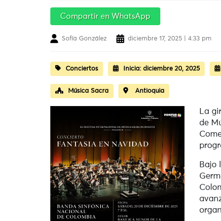
Compartir en WhatsApp
Sofía González
diciembre 17, 2025 | 4:33 pm
Conciertos
Inicia:
diciembre 20, 2025
Música Sacra
Antioquia
La gi
de Mú
Comer
progr
Bajo 
Germá
Colom
avanz
organ