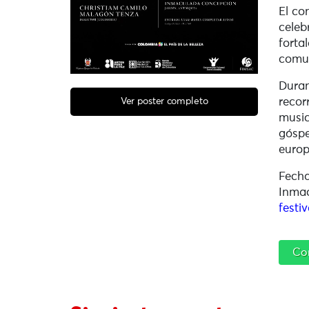
El co
celeb
forta
comu
Duran
recor
Ver poster completo
music
góspe
europ
Fecha
Inmac
festi
Co