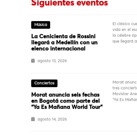
Siguientes eventos
El clásico c
Música
vida en el es
la célebre ó
La Cenicienta de Rossini
que llegará 
llegará a Medellín con un
elenco internacional
agosto 13, 2026
Morat anunci
Conciertos
tres conciert
Movistar Are
Morat anuncia seis fechas
“Ya Es Mañan
en Bogotá como parte del
“Ya Es Mañana World Tour”
agosto 14, 2026