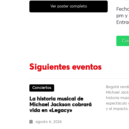
Ver poster completo
Fecha
pm y 
Entra
Co
Siguientes eventos
Bogotá rendi
Conciertos
Michael Jack
historia mus
La historia musical de
espectáculo q
Michael Jackson cobrará
y el impact
vida en «Legacy»
agosto 6, 2026