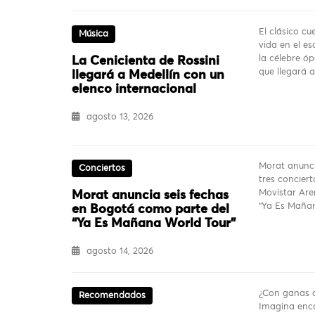
El clásico c
Música
vida en el es
la célebre ó
La Cenicienta de Rossini
que llegará 
llegará a Medellín con un
elenco internacional
agosto 13, 2026
Morat anunci
Conciertos
tres conciert
Movistar Are
Morat anuncia seis fechas
“Ya Es Mañan
en Bogotá como parte del
“Ya Es Mañana World Tour”
agosto 14, 2026
¿Con ganas d
Recomendados
Imagina enco