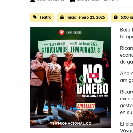
Teatro
Inicia:
enero 23, 2025
6:00 
Bajo 
tempo
Ricar
econó
de ga
Ahora
amigo
Ricar
excep
gesto
en su
El el
Vásqu