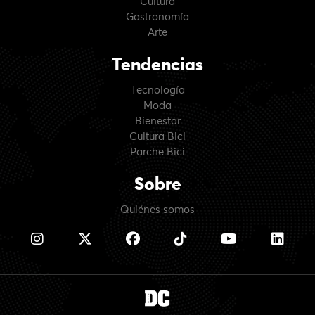
Cultura
Gastronomía
Arte
Tendencias
Tecnología
Moda
Bienestar
Cultura Bici
Parche Bici
Sobre
Quiénes somos