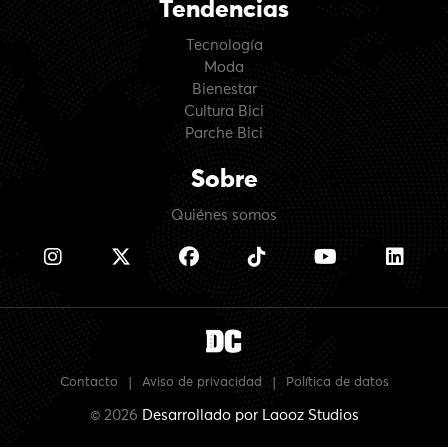
Tendencias
Tecnología
Moda
Bienestar
Cultura Bici
Parche Bici
Sobre
Quiénes somos
Contacto
|
Aviso de privacidad
|
Política de datos
© 2026
Desarrollado por
Laooz Studios