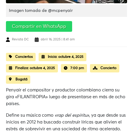
Imagen tomada de @mcpenyair
Compartir en WhatsApp
Revista DC
abril 16, 2025 | 8:41 am
Conciertos
Inicia:
octubre 4, 2025
Finaliza:
octubre 4, 2025
7:00 pm
Concierto
Bogotá
Penyair el compositor y productor colombiano cierra su
gira «FILANTROPIA» luego de presentarse en más de ocho
países.
Define su música como
«rap del espíritu»
, ya que desde sus
inicios en 2012 ha buscado construir líricas que alivien el
estrés de sobrevivir en una sociedad de ritmo acelerado.