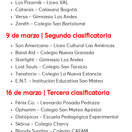
Los Pizarnik
– Liceo VAL
Catarsis
– Calasanz Bogotá
Versa
– Gimnasio Los Andes
Zenith
– Colegio San Bartolomé
9 de marzo | Segunda clasificatoria
Son Americano
– Liceo Cultural Las Américas
Band Aid
– Colegio Nueva Granada
Starlight
– Gimnasio Los Andes
Lost Souls
– Colegio San Tarsicio
Tanatorio
– Colegio La Nueva Estancia
E.N.T.
– Institución Educativa San Mateo
16 de marzo | Tercera clasificatoria
Fénix Co.
– Leonardo Posada Pedraza
Ophanim
– Colegio San Mateo Apóstol
Distópicos
– Escuela Pedagógica Experimental
Skörus
– Colegio Charry
Bloody Sunday
– Colegio CAFAM