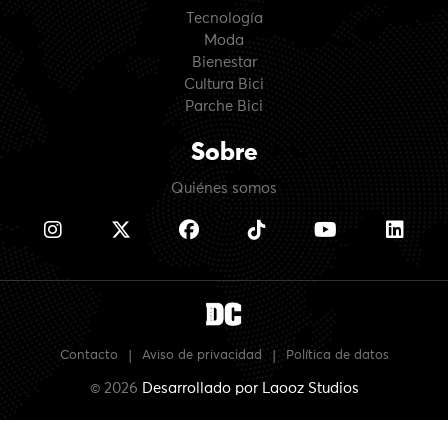
Tecnología
Moda
Bienestar
Cultura Bici
Parche Bici
Sobre
Quiénes somos
Contacto
|
Aviso de privacidad
|
Política de datos
© 2026
Desarrollado por
Laooz Studios