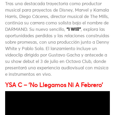
Tras una destacada trayectoria como productor
musical para proyectos de Disney, Marvel y Kamala
Harris, Diego Cáceres, director musical de The Mills,
continúa su carrera como solista bajo el nombre de
DARMAND. Su nuevo sencillo,
“I Will”
, explora las
oportunidades perdidas y las relaciones construidas
sobre promesas, con una producción junto a Denny
White y Pablo Sola. El lanzamiento incluye un
videoclip dirigido por Gustavo Gacha y antecede a
su show debut el 3 de julio en Octava Club, donde
presentará una experiencia audiovisual con música
e instrumentos en vivo.
YSA C – ‘No Llegamos Ni A Febrero’