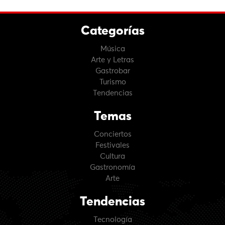
Categorías
Música
Arte y Letras
Gastrobar
Turismo
Tendencias
Temas
Conciertos
Festivales
Cultura
Gastronomía
Arte
Tendencias
Tecnología