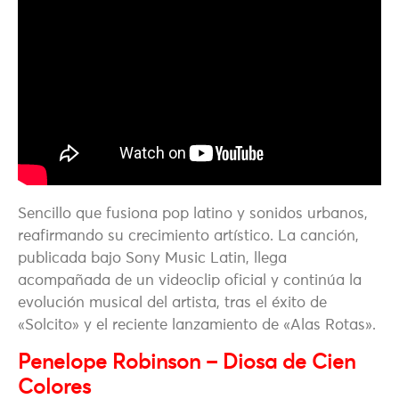
Sencillo que fusiona pop latino y sonidos urbanos,
reafirmando su crecimiento artístico. La canción,
publicada bajo
Sony Music Latin
, llega
acompañada de un videoclip oficial y continúa la
evolución musical del artista, tras el éxito de
«Solcito» y el reciente lanzamiento de «Alas Rotas».
Penelope Robinson – Diosa de Cien
Colores