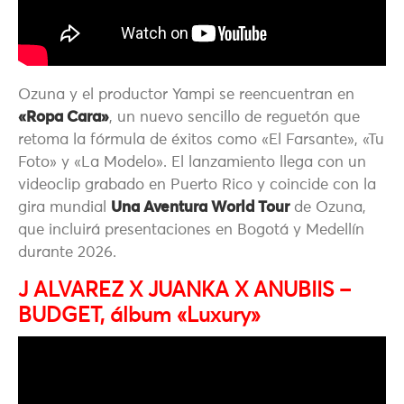
Ozuna
y el productor
Yampi
se reencuentran en
«Ropa Cara»
, un nuevo sencillo de reguetón que
retoma la fórmula de éxitos como «El Farsante», «Tu
Foto» y «La Modelo». El lanzamiento llega con un
videoclip grabado en Puerto Rico y coincide con la
gira mundial
Una Aventura World Tour
de Ozuna,
que incluirá presentaciones en Bogotá y Medellín
durante 2026.
J ALVAREZ X JUANKA X ANUBIIS –
BUDGET, álbum «Luxury»