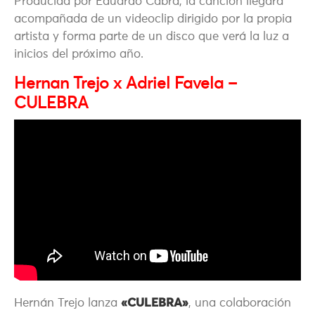
Producida por
Eduardo Cabra
, la canción llegará
acompañada de un videoclip dirigido por la propia
artista y forma parte de un disco que verá la luz a
inicios del próximo año.
Hernan Trejo x Adriel Favela –
CULEBRA
Hernán Trejo
lanza
«CULEBRA»
, una colaboración