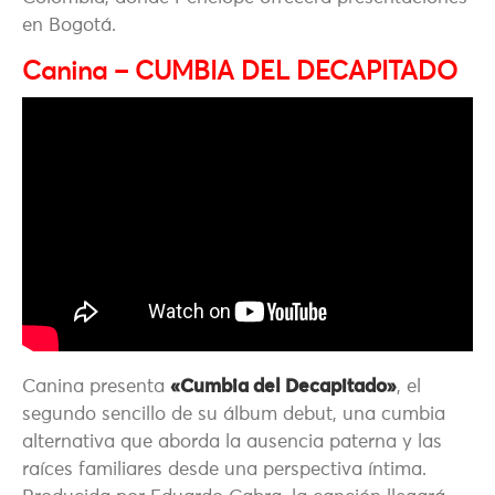
en Bogotá.
Canina – CUMBIA DEL DECAPITADO
Canina
presenta
«Cumbia del Decapitado»
, el
segundo sencillo de su álbum debut, una cumbia
alternativa que aborda la ausencia paterna y las
raíces familiares desde una perspectiva íntima.