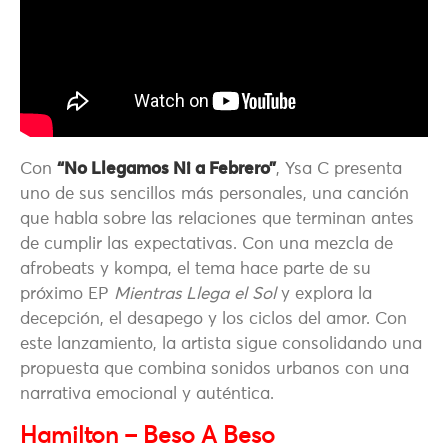
Con
“No Llegamos Ni a Febrero”
, Ysa C presenta
uno de sus sencillos más personales, una canción
que habla sobre las relaciones que terminan antes
de cumplir las expectativas. Con una mezcla de
afrobeats y kompa, el tema hace parte de su
próximo EP
Mientras Llega el Sol
y explora la
decepción, el desapego y los ciclos del amor. Con
este lanzamiento, la artista sigue consolidando una
propuesta que combina sonidos urbanos con una
narrativa emocional y auténtica.
Hamilton – Beso A Beso