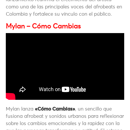
como una de las principales voces del afrobeats en
Colombia y fortalece su vínculo con el público.
Mylan – Cómo Cambias
Mylan
lanza
«Cómo Cambias»
, un sencillo que
fusiona afrobeat y sonidos urbanos para reflexionar
sobre los cambios emocionales y la rapidez con la