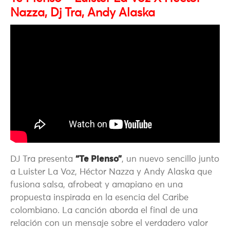
Nazza, Dj Tra, Andy Alaska
DJ Tra presenta
“Te Pienso”
, un nuevo sencillo junto
a Luister La Voz, Héctor Nazza y Andy Alaska que
fusiona salsa, afrobeat y amapiano en una
propuesta inspirada en la esencia del Caribe
colombiano. La canción aborda el final de una
relación con un mensaje sobre el verdadero valor