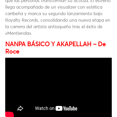
que las personas transforman su actitud. El estreno
llega acompañado de un visualizer con estética
caribeña y marca su segundo lanzamiento bajo
Royalty Records
, consolidando una nueva etapa en
la carrera del artista antioqueño tras el éxito de
«Mentienda».
NANPA BÁSICO Y AKAPELLAH – De
Roce