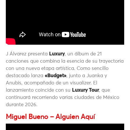
J Álvarez
presenta
Luxury
, un álbum de 21
canciones que combina la esencia de su trayectoria
con una nueva etapa artística. Como sencillo
destacado lanza
«Budget»
, junto a
Juanka
y
Anubis
, acompañado de un visualizer. El
lanzamiento coincide con su
Luxury Tour
, que
continuará recorriendo varias ciudades de México
durante 2026.
Miguel Bueno – Alguien Aquí