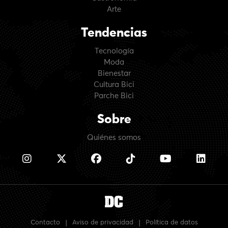
Arte
Tendencias
Tecnología
Moda
Bienestar
Cultura Bici
Parche Bici
Sobre
Quiénes somos
Contacto
|
Aviso de privacidad
|
Política de datos