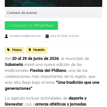
Cortesía de prensa
Compartir en WhatsApp
dcredaccion@gmail.com
junio 25, 2026 | 6:25 pm
Música
Medellín
Del
20 al 29 de junio de 2026
, el municipio de
Sabaneta
vivirá una nueva edición de las
tradicionales
Fiestas del Plátano
, una de las
celebraciones más importantes de la región, que
este año llega bajo el lema
“Una tradición que une
generaciones”
.
La agenda incluye actividades de
deporte y
bienestar
, con c
arreras atléticas y jornadas