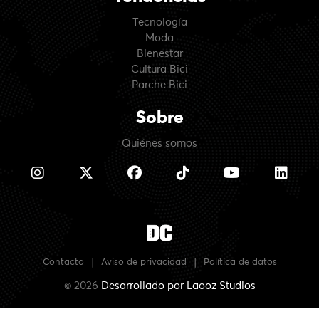
Tecnología
Moda
Bienestar
Cultura Bici
Parche Bici
Sobre
Quiénes somos
Contacto
|
Aviso de privacidad
|
Política de datos
© 2026
Desarrollado por
Laooz Studios