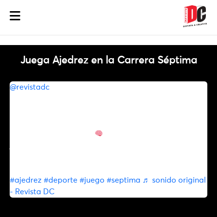
Juega Ajedrez en la Carrera Séptima
@revistadc
🕰 Sobre la Carrera Séptima, las piezas
blancas y negras chocan bajo sol, lluvia o viento,
convirtiéndose en una tradición bogotana. 🌦 No hay
apuestas ni campeonatos: solo amantes del tablero
que juegan por pasión.
♟ El ajedrez no es solo un
juego… es filosofía, arte y estrategia en
cada movimiento. @Alcaldía De Bogotá @Alcaldia
Local La Candelaria @Alcaldía Local de Los Mártires
#ajedrez
#deporte
#juego
#septima
♬ sonido original
- Revista DC