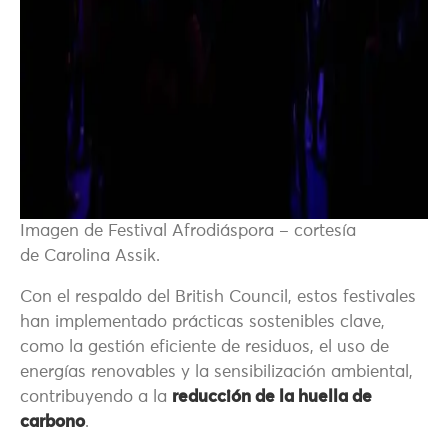
Imagen de Festival Afrodiáspora – cortesía
de Carolina Assik.
Con el respaldo del British Council, estos festivales
han implementado prácticas sostenibles clave,
como la gestión eficiente de residuos, el uso de
energías renovables y la sensibilización ambiental,
contribuyendo a la
reducción de la huella de
carbono
.