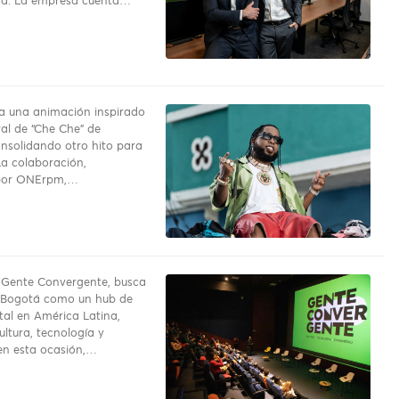
ca. La empresa cuenta…
za una animación inspirado
iral de “Che Che” de
nsolidando otro hito para
a colaboración,
 por ONErpm,…
 Gente Convergente, busca
a Bogotá como un hub de
tal en América Latina,
ultura, tecnología y
en esta ocasión,…