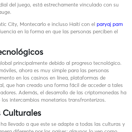
ial del juego, está estrechamente vinculado con su
auge.
ic City, Montecarlo e incluso Haití con el
paryaj pam
luencia en la forma en que las personas perciben el
ecnológicos
global principalmente debido al progreso tecnológico.
s móviles, ahora es muy simple para las personas
mento en los casinos en línea, plataformas de
ual, que han creado una forma fácil de acceder a tales
adores. Además, el desarrollo de las criptomonedas ha
 los intercambios monetarios transfronterizos.
 Culturales
a llevado a que este se adapte a todas las culturas y
anera diferente por los países; algunos lo ven como