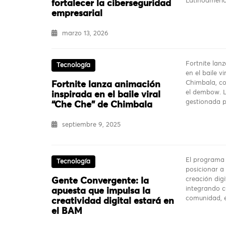
Latinoaméri
fortalecer la ciberseguridad
empresarial
marzo 13, 2026
Fortnite lan
Tecnología
en el baile v
Chimbala, co
Fortnite lanza animación
el dembow. L
inspirada en el baile viral
gestionada
“Che Che” de Chimbala
septiembre 9, 2025
El programa
Tecnología
posicionar 
creación digi
Gente Convergente: la
integrando c
apuesta que impulsa la
comunidad, 
creatividad digital estará en
el BAM