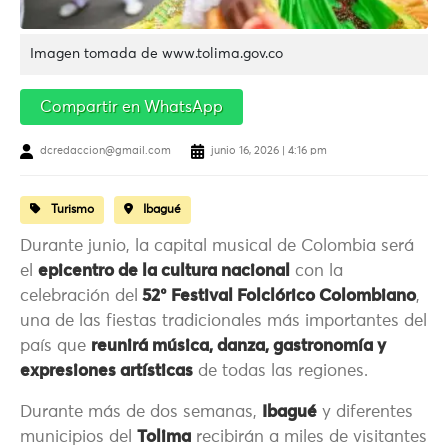
Imagen tomada de www.tolima.gov.co
Compartir en WhatsApp
dcredaccion@gmail.com
junio 16, 2026 | 4:16 pm
Turismo
Ibagué
Durante junio, la capital musical de Colombia será
el
epicentro de la cultura nacional
con la
celebración del
52° Festival Folclórico Colombiano
,
una de las fiestas tradicionales más importantes del
país que
reunirá música, danza, gastronomía y
expresiones artísticas
de todas las regiones.
Durante más de dos semanas,
Ibagué
y diferentes
municipios del
Tolima
recibirán a miles de visitantes