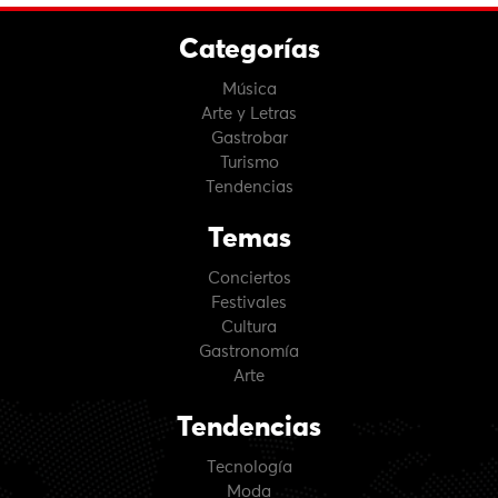
Categorías
Música
Arte y Letras
Gastrobar
Turismo
Tendencias
Temas
Conciertos
Festivales
Cultura
Gastronomía
Arte
Tendencias
Tecnología
Moda