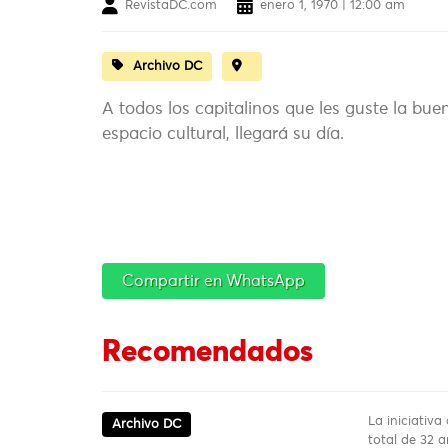
RevistaDC.com
enero 1, 1970 | 12:00 am
Archivo DC
A todos los capitalinos que les guste la bue
espacio cultural, llegará su día.
Compartir en WhatsApp
Recomendados
La iniciativa
Archivo DC
total de 32 a