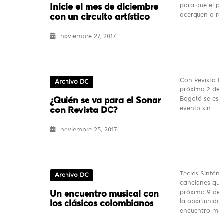
para que el 
Inicie el mes de diciembre
acerquen a r
con un circuito artístico
noviembre 27, 2017
Con Revista 
Archivo DC
próximo 2 de
Bogotá se es
¿Quién se va para el Sonar
evento sin…
con Revista DC?
noviembre 25, 2017
Teclas Sinfó
Archivo DC
canciones qu
próximo 9 de
Un encuentro musical con
la oportunida
los clásicos colombianos
encuentro m