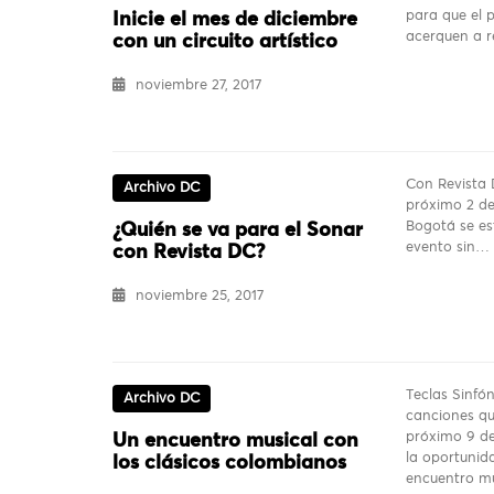
para que el 
Inicie el mes de diciembre
acerquen a r
con un circuito artístico
noviembre 27, 2017
Con Revista 
Archivo DC
próximo 2 de
Bogotá se es
¿Quién se va para el Sonar
evento sin…
con Revista DC?
noviembre 25, 2017
Teclas Sinfó
Archivo DC
canciones qu
próximo 9 de
Un encuentro musical con
la oportunida
los clásicos colombianos
encuentro m