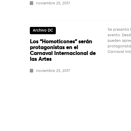
noviembre 25, 2017
Se presenta l
Archivo DC
evento. Desd
pueden aprec
Los “Homoticones” serán
protagonista
protagonistas en el
Carnaval In
Carnaval Internacional de
las Artes
noviembre 25, 2017