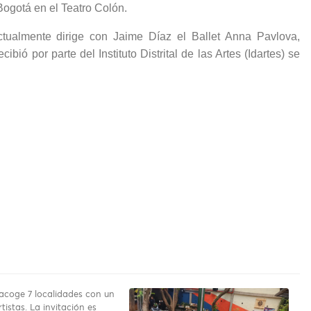
Bogotá en el Teatro Colón.
actualmente dirige con Jaime Díaz el Ballet Anna Pavlova,
ió por parte del Instituto Distrital de las Artes (Idartes) se
 acoge 7 localidades con un
rtistas. La invitación es