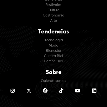
Festivales
Cultura
Gastronomía
Arte
Tendencias
Tecnología
Moda
Bienestar
Cultura Bici
Parche Bici
Sobre
Quiénes somos