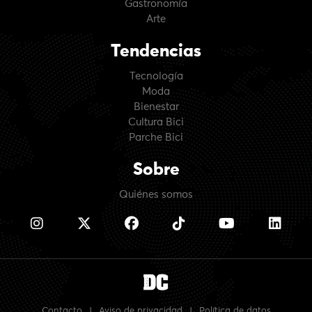
Gastronomía
Arte
Tendencias
Tecnología
Moda
Bienestar
Cultura Bici
Parche Bici
Sobre
Quiénes somos
Contacto
|
Aviso de privacidad
|
Política de datos