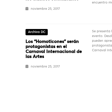
encuentro m
noviembre 25, 2017
Se presenta l
Archivo DC
evento. Desd
pueden aprec
Los “Homoticones” serán
protagonista
protagonistas en el
Carnaval In
Carnaval Internacional de
las Artes
noviembre 25, 2017