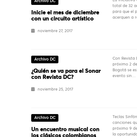
La iniciativa
Archivo DC
total de 32 a
para que el 
Inicie el mes de diciembre
acerquen a r
con un circuito artístico
noviembre 27, 2017
Con Revista 
Archivo DC
próximo 2 de
Bogotá se es
¿Quién se va para el Sonar
evento sin…
con Revista DC?
noviembre 25, 2017
Teclas Sinfó
Archivo DC
canciones qu
próximo 9 de
Un encuentro musical con
la oportunida
los clásicos colombianos