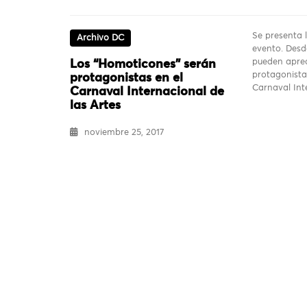
Se presenta l
Archivo DC
evento. Desd
pueden aprec
Los “Homoticones” serán
protagonista
protagonistas en el
Carnaval In
Carnaval Internacional de
las Artes
noviembre 25, 2017