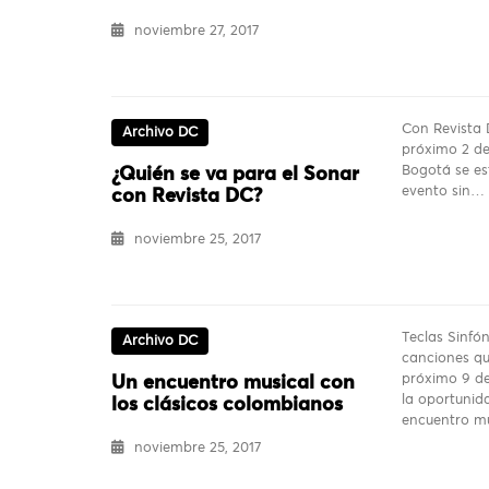
noviembre 27, 2017
Con Revista 
Archivo DC
próximo 2 de
Bogotá se es
¿Quién se va para el Sonar
evento sin…
con Revista DC?
noviembre 25, 2017
Teclas Sinfó
Archivo DC
canciones qu
próximo 9 de
Un encuentro musical con
la oportunida
los clásicos colombianos
encuentro m
noviembre 25, 2017