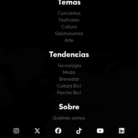
Temas
Conciertos
Festivales
Cultura
Gastronomía
Arte
Tendencias
Tecnología
Moda
Bienestar
Cultura Bici
Parche Bici
Sobre
Quiénes somos