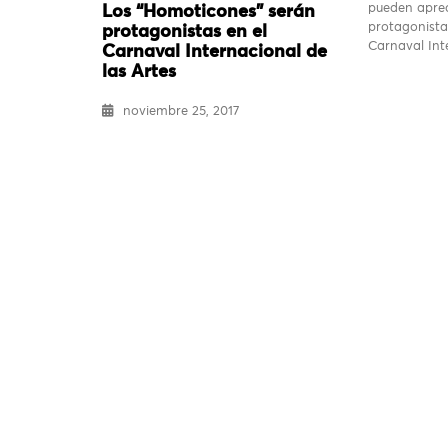
pueden aprec
Los “Homoticones” serán
protagonista
protagonistas en el
Carnaval In
Carnaval Internacional de
las Artes
noviembre 25, 2017