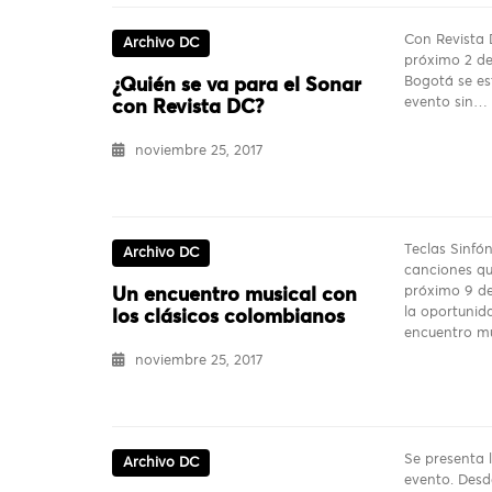
Con Revista 
Archivo DC
próximo 2 de
Bogotá se es
¿Quién se va para el Sonar
evento sin…
con Revista DC?
noviembre 25, 2017
Teclas Sinfó
Archivo DC
canciones qu
próximo 9 de
Un encuentro musical con
la oportunida
los clásicos colombianos
encuentro m
noviembre 25, 2017
Se presenta l
Archivo DC
evento. Desd