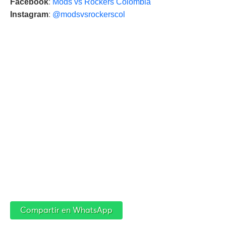
Facebook
:
Mods vs Rockers Colombia
Instagram
:
@modsvsrockerscol
Compartir en WhatsApp