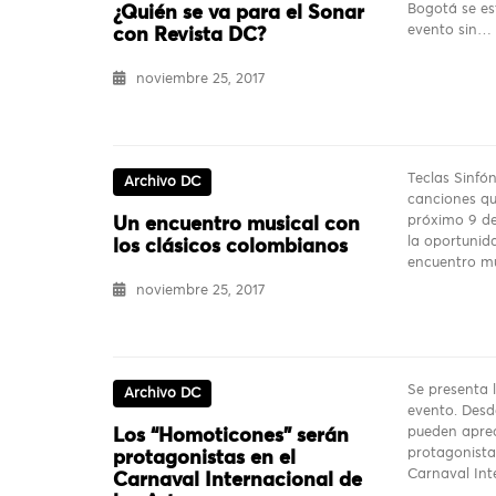
Bogotá se es
¿Quién se va para el Sonar
evento sin…
con Revista DC?
noviembre 25, 2017
Teclas Sinfó
Archivo DC
canciones qu
próximo 9 de
Un encuentro musical con
la oportunida
los clásicos colombianos
encuentro m
noviembre 25, 2017
Se presenta l
Archivo DC
evento. Desd
pueden aprec
Los “Homoticones” serán
protagonista
protagonistas en el
Carnaval In
Carnaval Internacional de