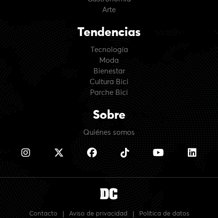
Arte
Tendencias
Tecnología
Moda
Bienestar
Cultura Bici
Parche Bici
Sobre
Quiénes somos
Contacto
|
Aviso de privacidad
|
Política de datos