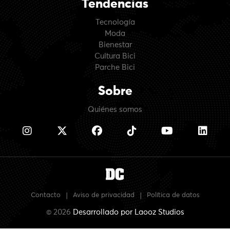
Tendencias
Tecnología
Moda
Bienestar
Cultura Bici
Parche Bici
Sobre
Quiénes somos
Contacto
|
Aviso de privacidad
|
Política de datos
© 2026
Desarrollado por
Laooz Studios