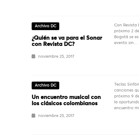
Con Revista 
Archivo DC
próximo 2 de
Bogotá se es
¿Quién se va para el Sonar
evento sin…
con Revista DC?
noviembre 25, 2017
Teclas Sinfó
Archivo DC
canciones qu
próximo 9 de
Un encuentro musical con
la oportunida
los clásicos colombianos
encuentro m
noviembre 25, 2017