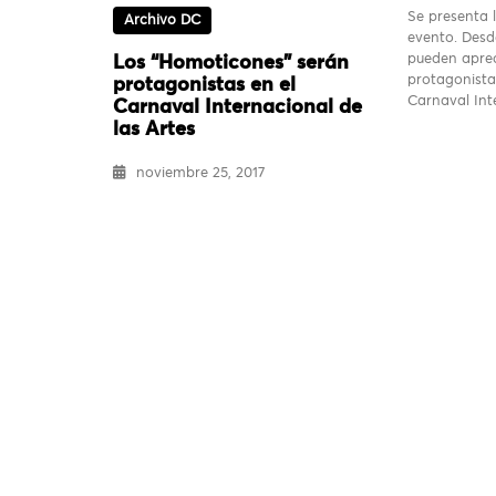
Se presenta l
Archivo DC
evento. Desd
pueden aprec
Los “Homoticones” serán
protagonista
protagonistas en el
Carnaval In
Carnaval Internacional de
las Artes
noviembre 25, 2017