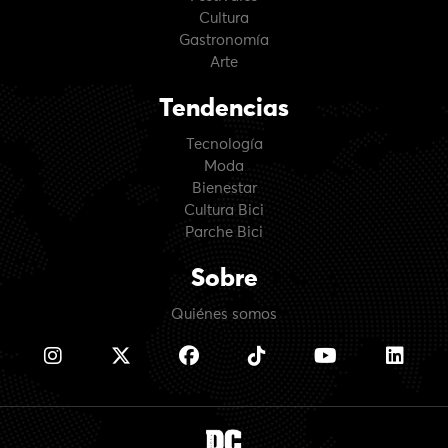
Cultura
Gastronomía
Arte
Tendencias
Tecnología
Moda
Bienestar
Cultura Bici
Parche Bici
Sobre
Quiénes somos