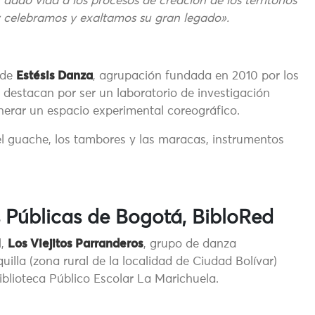
 dado vida a los procesos de creación de los territorios
y celebramos y exaltamos su gran legado».
 de
Estésis Danza
, agrupación fundada en 2010 por los
destacan por ser un laboratorio de investigación
nerar un espacio experimental coreográfico.
 el guache, los tambores y las maracas, instrumentos
as Públicas de Bogotá, BibloRed
l,
Los Viejitos Parranderos
, grupo de danza
lla (zona rural de la localidad de Ciudad Bolívar)
iblioteca Público Escolar La Marichuela.